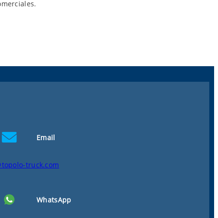
omerciales.
Email
@topolo-truck.com
WhatsApp