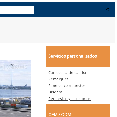
r Más
Contacto
Search
Servicios personalizados
Carrocería de camión
Remolques
Paneles compuestos
Diseños
Repuestos y accesorios
OEM / ODM