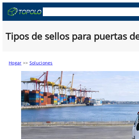
Skip
OEM y ODM
Cajas De Camión
Remolqu
to
content
Tipos de sellos para puertas 
Hogar
>>
Soluciones