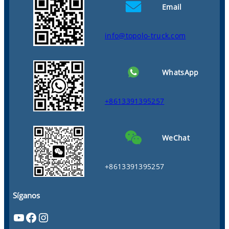
Email
info@topolo-truck.com
WhatsApp
+8613391395257
WeChat
+8613391395257
Síganos
YouTube
Facebook
Instagram