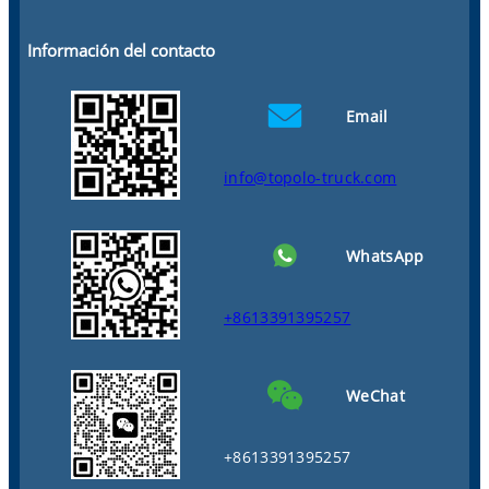
Información del contacto
Email
info@topolo-truck.com
WhatsApp
+8613391395257
WeChat
+8613391395257