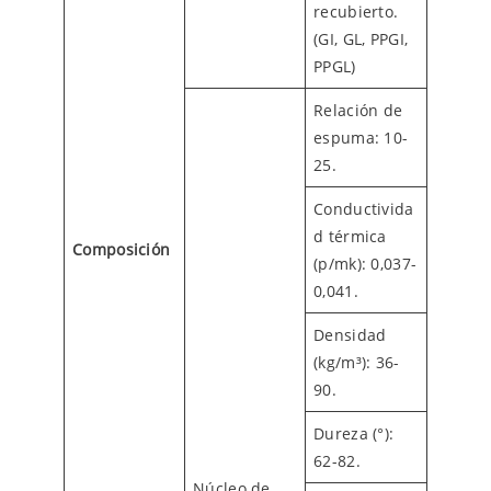
recubierto.
(GI, GL, PPGI,
PPGL)
Relación de
espuma: 10-
25.
Conductivida
d térmica
Composición
(p/mk): 0,037-
0,041.
Densidad
(kg/m³): 36-
90.
Dureza (°):
62-82.
Núcleo de