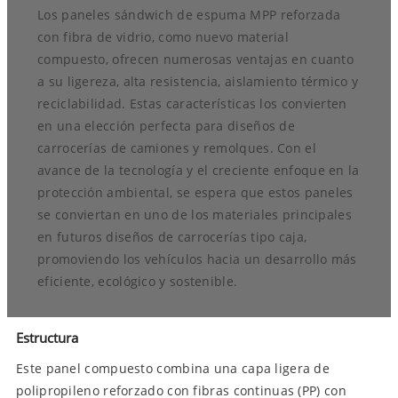
Los paneles sándwich de espuma MPP reforzada
con fibra de vidrio, como nuevo material
compuesto, ofrecen numerosas ventajas en cuanto
a su ligereza, alta resistencia, aislamiento térmico y
reciclabilidad. Estas características los convierten
en una elección perfecta para diseños de
carrocerías de camiones y remolques. Con el
avance de la tecnología y el creciente enfoque en la
protección ambiental, se espera que estos paneles
se conviertan en uno de los materiales principales
en futuros diseños de carrocerías tipo caja,
promoviendo los vehículos hacia un desarrollo más
eficiente, ecológico y sostenible.
Estructura
Este panel compuesto combina una capa ligera de
polipropileno reforzado con fibras continuas (PP) con