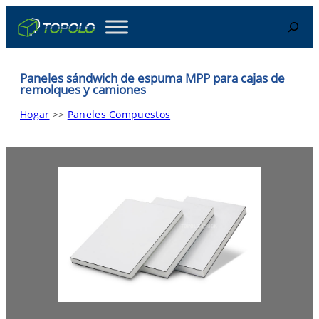
Skip
Search
to
content
Paneles sándwich de espuma MPP para cajas de
remolques y camiones
Hogar
>>
Paneles Compuestos