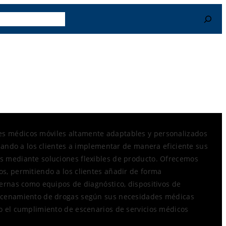
r Más
Contacto
Search
 médicos móviles altamente adaptables y personalizados
udando a los clientes a implementar de manera eficiente sus
 mediante soluciones flexibles de producto. Ofrecemos
s, permitiendo a los clientes añadir de forma
ernas como equipos de diagnóstico, dispositivos de
acenamiento de drogas según sus necesidades médicas
o el cumplimiento de escenarios de servicios médicos