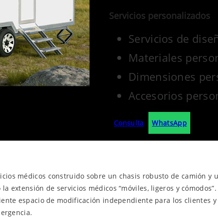
Servicios personalizados
Servicios de dise
Materiales perso
Dimensiones per
Accesorios perso
Consulta
WhatsApp
icios médicos construido sobre un chasis robusto de camión y u
o la extensión de servicios médicos “móviles, ligeros y cómod
iciente espacio de modificación independiente para los cliente
mergencia.