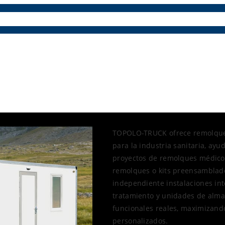
es
Paneles compuestos
Repuestos y accesorios
Aprende
TOPOLO-TRUCK ofrece remolques
para la industria sanitaria, ay
proyectos de remolques médicos
remolques o kits preensamblado
independiente instalaciones int
tratamiento y unidades de alm
funcionales reales, maximizand
personalizados.