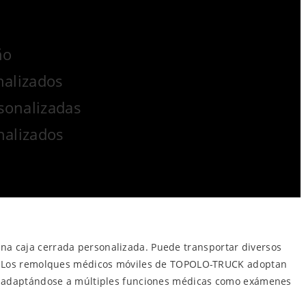
ño
nalizados
sonalizadas
nalizados
na caja cerrada personalizada. Puede transportar diversos
os”. Los remolques médicos móviles de TOPOLO-TRUCK adoptan
s y adaptándose a múltiples funciones médicas como exámenes