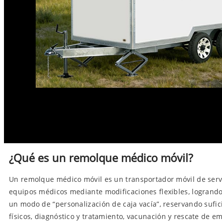
¿Qué es un remolque médico móvil?
Un remolque médico móvil es un transportador móvil de serv
equipos médicos mediante modificaciones flexibles, logrand
un modo de “personalización de caja vacía”, reservando suf
físicos, diagnóstico y tratamiento, vacunación y rescate de e