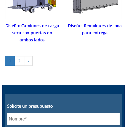
Diseño: Camiones de carga
Diseño: Remolques de lona
seca con puertas en
para entrega
ambos lados
1
2
›
Solicite un presupuesto