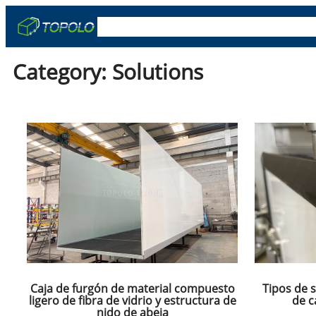
Skip
OEM y ODM
Cajas De Camión
Remolqu
to
content
Category:
Solutions
Caja de furgón de material compuesto
Tipos de s
ligero de fibra de vidrio y estructura de
de c
nido de abeja