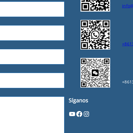
info
+861
+861
Síganos
YouTube
Facebook
Instagram