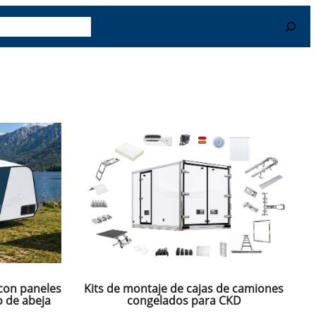
r Más
Contacto
Search
Kits de montaje de cajas de camiones
 con paneles
congelados para CKD
o de abeja