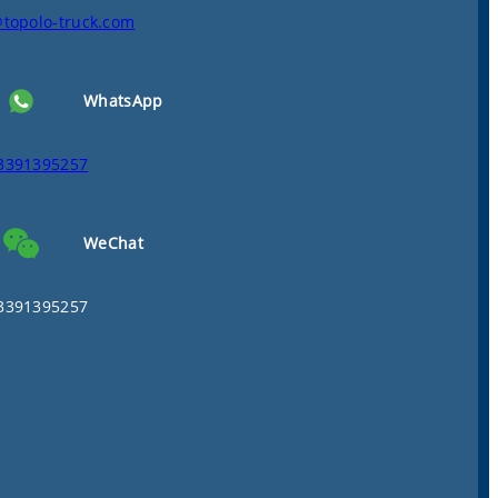
@topolo-truck.com
WhatsApp
3391395257
WeChat
3391395257