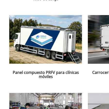
Panel compuesto PRFV para clínicas
Carrocer
móviles