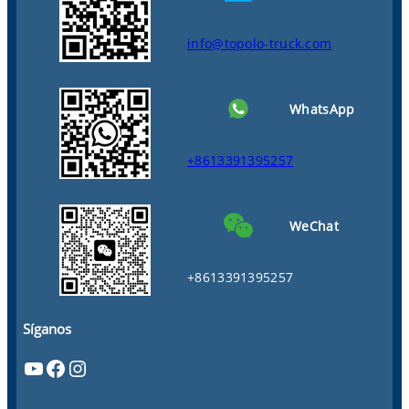
info@topolo-truck.com
WhatsApp
+8613391395257
WeChat
+8613391395257
Síganos
YouTube
Facebook
Instagram