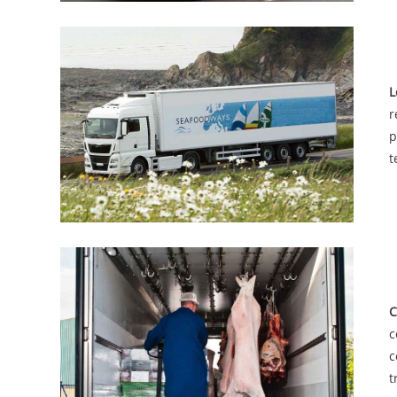
L
r
p
t
C
c
c
t