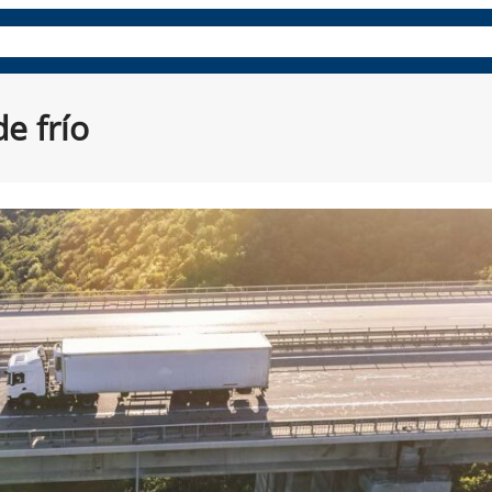
es
Paneles compuestos
Repuestos y accesorios
Aprende
e frío