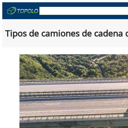
Skip
OEM y ODM
Cajas De Camión
Remolqu
to
content
Tipos de camiones de cadena d