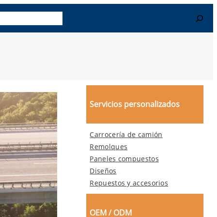
r Más
Contacto
Search
Servicios personalizados
Carrocería de camión
Remolques
Paneles compuestos
Diseños
Repuestos y accesorios
OEM / ODM