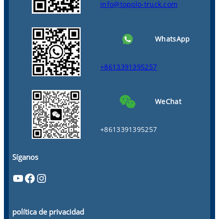
info@topolo-truck.com
WhatsApp
+8613391395257
WeChat
+8613391395257
Síganos
YouTube
Facebook
Instagram
política de privacidad