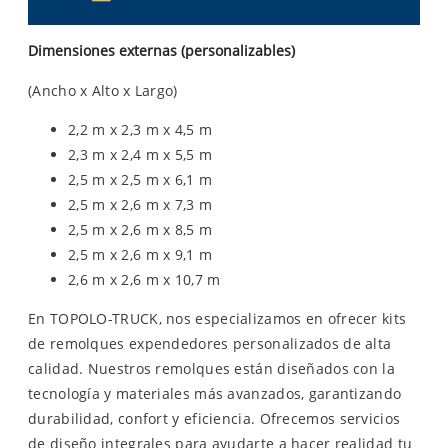
Dimensiones externas (personalizables)
(Ancho x Alto x Largo)
2,2 m x 2,3 m x 4,5 m
2,3 m x 2,4 m x 5,5 m
2,5 m x 2,5 m x 6,1 m
2,5 m x 2,6 m x 7,3 m
2,5 m x 2,6 m x 8,5 m
2,5 m x 2,6 m x 9,1 m
2,6 m x 2,6 m x 10,7 m
En TOPOLO-TRUCK, nos especializamos en ofrecer kits
de remolques expendedores personalizados de alta
calidad. Nuestros remolques están diseñados con la
tecnología y materiales más avanzados, garantizando
durabilidad, confort y eficiencia. Ofrecemos servicios
de diseño integrales para ayudarte a hacer realidad tu