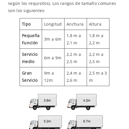
según los requisitos). Los rangos de tamaño comunes
son los siguientes:
Tipo
Longitud
Anchura
Altura
Pequeña
1,8 m a
1,8 m a
3m a 6m
Función
2,1 m
2,2 m
Servicio
2,2 m a
2,2 m a
6m a 9m
medio
2,5 m
2,5 m
Gran
9m a
2,4 m a
2,5 m a 3
Servicio
12m
2,6 m
m