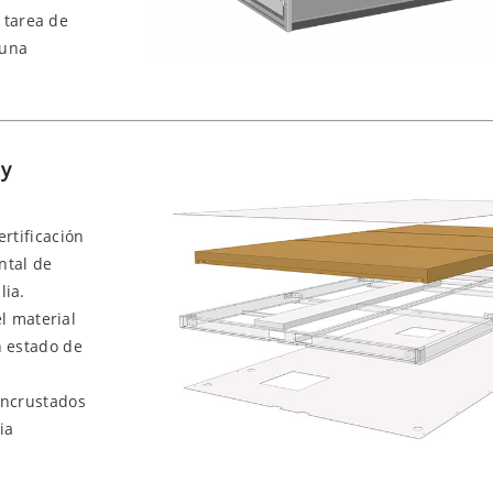
 tarea de
 una
 y
rtificación
ntal de
lia.
el material
n estado de
incrustados
ia