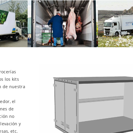
rocerías
s los kits
n de nuestra
edor, el
ones de
ción no
levación y
sas, etc.