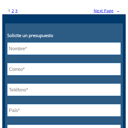
1
2
3
Next Page
→
Solicite un presupuesto