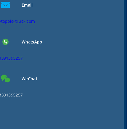
Email
@topolo-truck.com
WhatsApp
3391395257
WeChat
3391395257