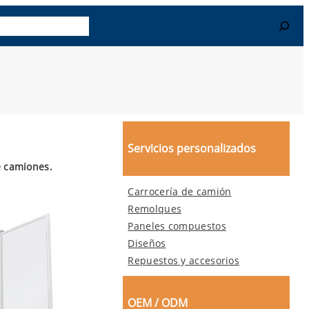
r Más
Contacto
Search
Servicios personalizados
e camiones.
Carrocería de camión
Remolques
Paneles compuestos
Diseños
Repuestos y accesorios
OEM / ODM