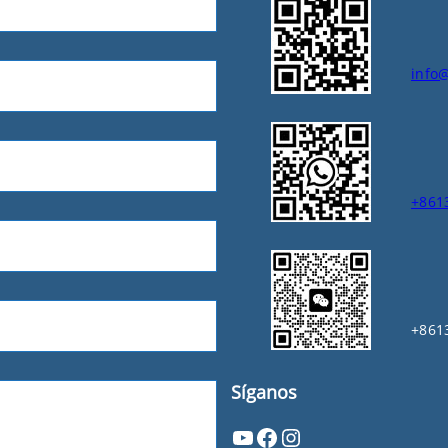
info
+861
+861
Síganos
YouTube
Facebook
Instagram