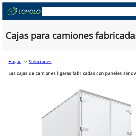
Skip
OEM y ODM
Cajas De Camión
Remolqu
to
content
Cajas para camiones fabricada
Hogar
>>
Soluciones
Las cajas de camiones ligeras fabricadas con paneles sánd