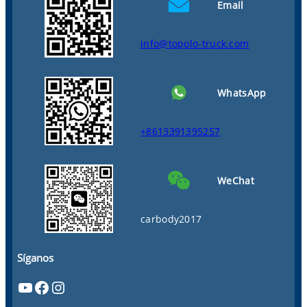
Email
info@topolo-truck.com
WhatsApp
+8613391395257
WeChat
carbody2017
Síganos
YouTube
Facebook
Instagram