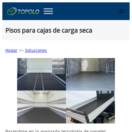
Skip
Search
to
content
Pisos para cajas de carga seca
Hogar
>>
Soluciones
Basándose en la avanzada tecnología de paneles