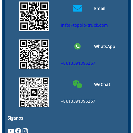
Email
info@topolo-truck.com
WhatsApp
+8613391395257
WeChat
+8613391395257
Síganos
YouTube
Facebook
Instagram