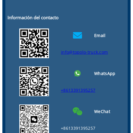
Información del contacto
Email
info@topolo-truck.com
WhatsApp
+8613391395257
WeChat
+8613391395257