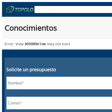
Skip
OEM y ODM
Cajas De Camión
Remolqu
to
content
Conocimientos
Error: View
809889e1sw
may not exist
Solicite un presupuesto