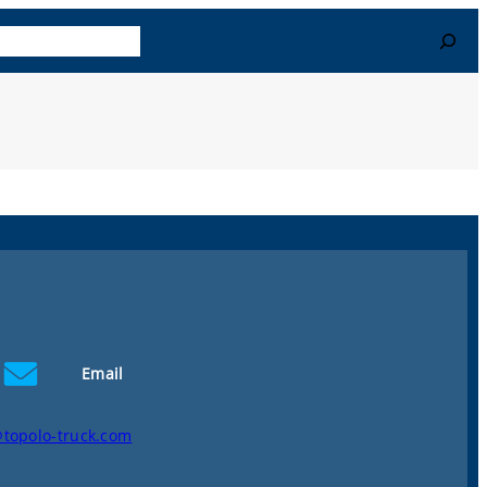
r Más
Contacto
Search
Email
@topolo-truck.com