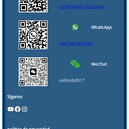
info@topolo-truck.com
WhatsApp
+8613391395257
WeChat
carbody2017
Síganos
YouTube
Facebook
Instagram
política de privacidad