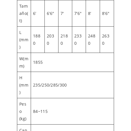
Tam
año(
6’
6’6″
7′
7’6″
8’
8’6″
t)
L
188
203
218
233
248
263
(mm
0
0
0
0
0
0
)
W(m
1855
m)
H
(mm
235/250/285/300
)
Pes
o
84~115
(kg)
Cap