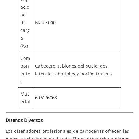
acid
ad
de
Max 3000
carg
a
(kg)
Com
pon
Cabecero, tablones del suelo, dos
ente
laterales abatibles y portón trasero
s
Mat
6061/6063
erial
Diseños Diversos
Los diseñadores profesionales de carrocerias ofrecen las
mejores soluciones de diseño. Si nos proporciona planos